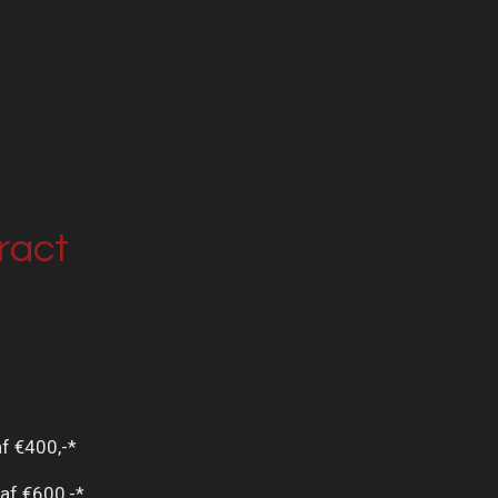
ract
af €400,-*
naf €600,-*